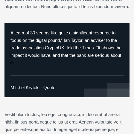
aliquam eu lectus. Nunc ultrices justo id tellus bibendum viverra.
A team of 30 seems like quite a significant resource to
focus on the digital pound,” Ian Taylor, an adviser to the
trade association CryptoUK, told the Times. “It shows the
impact it would have, and that the bank are serious about
it.
Mitchel Krytok – Quote
Vestibulum luctus, leo eget congue iaculis, leo erat pharetra
nibh, finibus porta neque tellus ut erat. Aenean vulputate velit
quis pellentesque auctor. Integer eget scelerisque neque, et