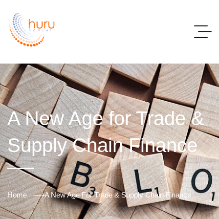
A New Age for Trade &
Supply Chain Finance
Home
A New Age For Trade & Supply Chain Finance